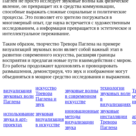
Паглен не просто исследует звуковые волны как физическое
явление, он превращает их в средства коммуникации,
способные выражать сложные социальные и политические
процессы. Это позволяет его зрителю погружаться в
многомерный опыт, где наука встречается с художественным
исследованием, а информация превращается в эстетическое и
интеллектуальное переживание.
Таким образом, творчество Тревора Паглена на примере
визуализаций звуковых волн являет собой важный этап в
развитии современного искусства, расширяя границы
восприятия и предлагая новые пути взаимодействия с миром.
Его работы продолжают вдохновлять и провоцировать
размышления, демонстрируя, что звук и изображение могут
объединяться в мощное средство исследования и выражения.
искусство
технологии
визуализация
звуковые волны
Т
Тревора
звуковых волн
звуковых волн
в современном
м
Паглена и
в
Паглена
искусстве
и
звук
визуализациях
инновационные
звуковые
использование
звуковая
методы
инсталляции
а
звука в арт-
визуализация
визуализации
Тревора
т
проектах
в искусстве
звука
Паглена