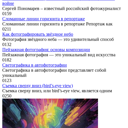
войне
Сергей Пономарев – известный российский фотожурналист
0
159
Сломанные линии горизонта в репортаже
Сломанные линии горизонта в репортаже Репортаж как
0
211
Как фотографировать звёздное небо
Фотография звёздного неба — это удивительный способ
0
132
Пейзажная фотография: основы композиции
Пейзажная фотография — это уникальный вид искусства
0
182
Светографика в автофотографии
Светографика в автофотографии представляет собой
уникальный
0
123
Съемка сверху вниз (bird’s-eye view)
Съемка сверху вниз, или bird’s-eye view, является одним
0
250