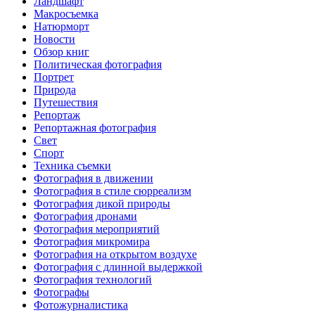
Ландшафт
Макросъемка
Натюрморт
Новости
Обзор книг
Политическая фотография
Портрет
Природа
Путешествия
Репортаж
Репортажная фотография
Свет
Спорт
Техника съемки
Фотография в движении
Фотография в стиле сюрреализм
Фотография дикой природы
Фотография дронами
Фотография мероприятий
Фотография микромира
Фотография на открытом воздухе
Фотография с длинной выдержкой
Фотография технологий
Фотографы
Фотожурналистика