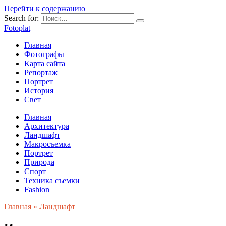
Перейти к содержанию
Search for:
Fotoplat
Главная
Фотографы
Карта сайта
Репортаж
Портрет
История
Свет
Главная
Архитектура
Ландшафт
Макросъемка
Портрет
Природа
Спорт
Техника съемки
Fashion
Главная
»
Ландшафт