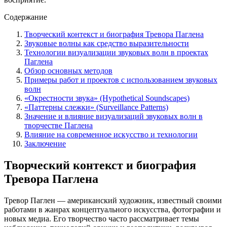
Содержание
Творческий контекст и биография Тревора Паглена
Звуковые волны как средство выразительности
Технологии визуализации звуковых волн в проектах
Паглена
Обзор основных методов
Примеры работ и проектов с использованием звуковых
волн
«Окрестности звука» (Hypothetical Soundscapes)
«Паттерны слежки» (Surveillance Patterns)
Значение и влияние визуализаций звуковых волн в
творчестве Паглена
Влияние на современное искусство и технологии
Заключение
Творческий контекст и биография
Тревора Паглена
Тревор Паглен — американский художник, известный своими
работами в жанрах концептуального искусства, фотографии и
новых медиа. Его творчество часто рассматривает темы