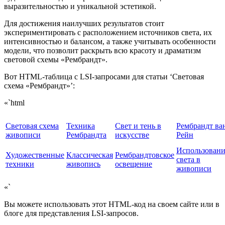
выразительностью и уникальной эстетикой.
Для достижения наилучших результатов стоит
экспериментировать с расположением источников света, их
интенсивностью и балансом, а также учитывать особенности
модели, что позволит раскрыть всю красоту и драматизм
световой схемы «Рембрандт».
Вот HTML-таблица с LSI-запросами для статьи ‘Световая
схема «Рембрандт»’:
«`html
Световая схема
Техника
Свет и тень в
Рембрандт ва
живописи
Рембрандта
искусстве
Рейн
Использовани
Художественные
Классическая
Рембрандтовское
света в
техники
живопись
освещение
живописи
«`
Вы можете использовать этот HTML-код на своем сайте или в
блоге для представления LSI-запросов.