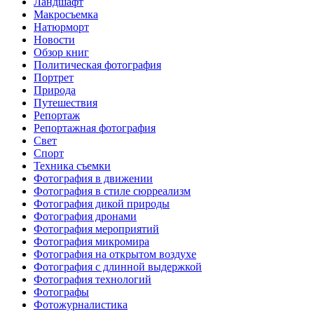
Ландшафт
Макросъемка
Натюрморт
Новости
Обзор книг
Политическая фотография
Портрет
Природа
Путешествия
Репортаж
Репортажная фотография
Свет
Спорт
Техника съемки
Фотография в движении
Фотография в стиле сюрреализм
Фотография дикой природы
Фотография дронами
Фотография мероприятий
Фотография микромира
Фотография на открытом воздухе
Фотография с длинной выдержкой
Фотография технологий
Фотографы
Фотожурналистика