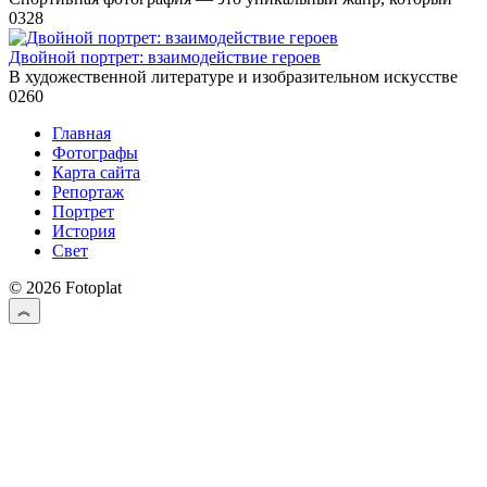
0
328
Двойной портрет: взаимодействие героев
В художественной литературе и изобразительном искусстве
0
260
Главная
Фотографы
Карта сайта
Репортаж
Портрет
История
Свет
© 2026 Fotoplat