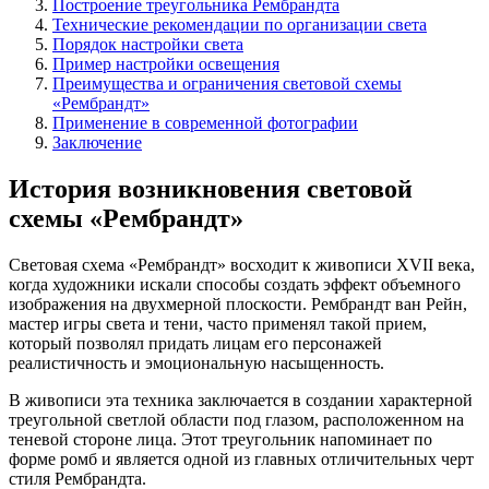
Построение треугольника Рембрандта
Технические рекомендации по организации света
Порядок настройки света
Пример настройки освещения
Преимущества и ограничения световой схемы
«Рембрандт»
Применение в современной фотографии
Заключение
История возникновения световой
схемы «Рембрандт»
Световая схема «Рембрандт» восходит к живописи XVII века,
когда художники искали способы создать эффект объемного
изображения на двухмерной плоскости. Рембрандт ван Рейн,
мастер игры света и тени, часто применял такой прием,
который позволял придать лицам его персонажей
реалистичность и эмоциональную насыщенность.
В живописи эта техника заключается в создании характерной
треугольной светлой области под глазом, расположенном на
теневой стороне лица. Этот треугольник напоминает по
форме ромб и является одной из главных отличительных черт
стиля Рембрандта.