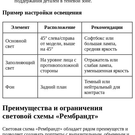
поддержания деталей в теневой зоне.
Пример настройки освещения
Элемент
Расположение
Рекомендации
45° слева/справа
Софтбокс или
Основной
от модели, выше
большая лампа,
свет
на 45°
средняя яркость
На уровне лица с
Отражатель или
Заполняющий
противоположной
слабая лампа,
свет
стороны
уменьшенная яркость
Темный или
Фон
Задний план
нейтральный для
контраста
Преимущества и ограничения
световой схемы «Рембрандт»
Световая схема «Рембрандт» обладает рядом преимуществ и
позволяет создавать портреты с выразительным, объемным и