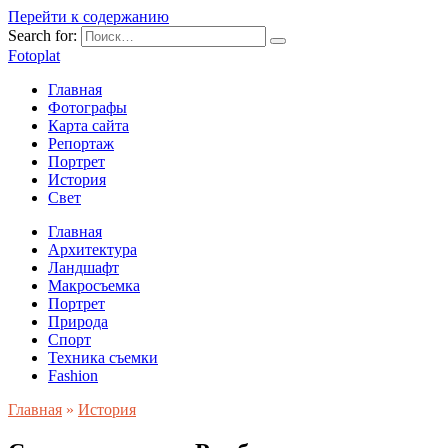
Перейти к содержанию
Search for:
Fotoplat
Главная
Фотографы
Карта сайта
Репортаж
Портрет
История
Свет
Главная
Архитектура
Ландшафт
Макросъемка
Портрет
Природа
Спорт
Техника съемки
Fashion
Главная
»
История