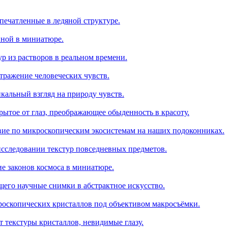
печатленные в ледяной структуре.
нной в миниатюре.
р из растворов в реальном времени.
тражение человеческих чувств.
кальный взгляд на природу чувств.
ытое от глаз, преображающее обыденность в красоту.
ие по микроскопическим экосистемам на наших подоконниках.
исследовании текстур повседневных предметов.
е законов космоса в миниатюре.
его научные снимки в абстрактное искусство.
оскопических кристаллов под объективом макросъёмки.
 текстуры кристаллов, невидимые глазу.