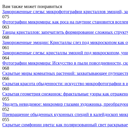
Вам также может понравиться
Замороженные слезы: микрофотографии кристаллов эмоций, за
0
75
Фотографии микромира: как роса на паутине становится вселе
0
63
Танцы кристаллов: запечатлеть формирование сложных структу
0
68
Замороженные эмоции: Кристаллы слез под микроскопом как о
0
61
Замороженные слезы: кристаллы эмоций под микроскопом, уни
0
64
Фотографии микромира: Искусство в пыли повседневности, скр
0
68
Скрытые миры комнатных растений: захватывающее путешеств
0
66
Скрытая красота обыденности: искусство микрофотографии в 
0
60
Скрытая геометрия снежинок: фрактальные узоры как отражени
0
55
Увидеть невидимое: микромир глазами художника, преобразующ
0
52
Превращение обыденных кухонных специй в калейдоскоп микр
0
55
Скрытые симфонии цвета: как поляризованный свет раскрывает