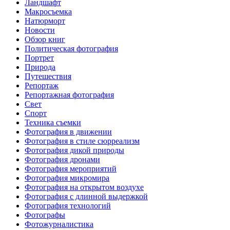
Ландшафт
Макросъемка
Натюрморт
Новости
Обзор книг
Политическая фотография
Портрет
Природа
Путешествия
Репортаж
Репортажная фотография
Свет
Спорт
Техника съемки
Фотография в движении
Фотография в стиле сюрреализм
Фотография дикой природы
Фотография дронами
Фотография мероприятий
Фотография микромира
Фотография на открытом воздухе
Фотография с длинной выдержкой
Фотография технологий
Фотографы
Фотожурналистика