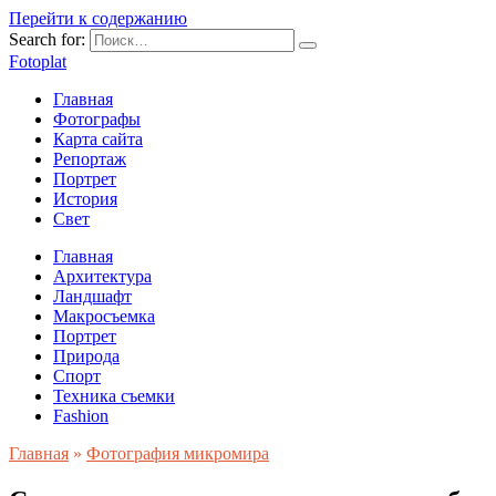
Перейти к содержанию
Search for:
Fotoplat
Главная
Фотографы
Карта сайта
Репортаж
Портрет
История
Свет
Главная
Архитектура
Ландшафт
Макросъемка
Портрет
Природа
Спорт
Техника съемки
Fashion
Главная
»
Фотография микромира