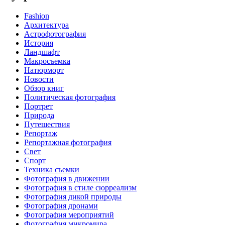
Fashion
Архитектура
Астрофотография
История
Ландшафт
Макросъемка
Натюрморт
Новости
Обзор книг
Политическая фотография
Портрет
Природа
Путешествия
Репортаж
Репортажная фотография
Свет
Спорт
Техника съемки
Фотография в движении
Фотография в стиле сюрреализм
Фотография дикой природы
Фотография дронами
Фотография мероприятий
Фотография микромира