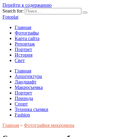
Перейти к содержанию
Search for:
Fotoplat
Главная
Фотографы
Карта сайта
Репортаж
Портрет
История
Свет
Главная
Архитектура
Ландшафт
Макросъемка
Портрет
Природа
Спорт
Техника съемки
Fashion
Главная
»
Фотография микромира