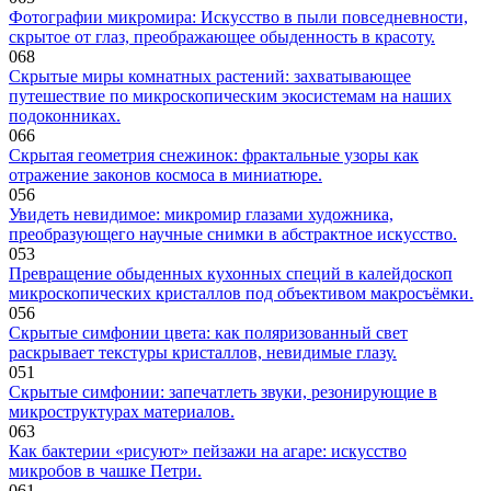
Фотографии микромира: Искусство в пыли повседневности,
скрытое от глаз, преображающее обыденность в красоту.
0
68
Скрытые миры комнатных растений: захватывающее
путешествие по микроскопическим экосистемам на наших
подоконниках.
0
66
Скрытая геометрия снежинок: фрактальные узоры как
отражение законов космоса в миниатюре.
0
56
Увидеть невидимое: микромир глазами художника,
преобразующего научные снимки в абстрактное искусство.
0
53
Превращение обыденных кухонных специй в калейдоскоп
микроскопических кристаллов под объективом макросъёмки.
0
56
Скрытые симфонии цвета: как поляризованный свет
раскрывает текстуры кристаллов, невидимые глазу.
0
51
Скрытые симфонии: запечатлеть звуки, резонирующие в
микроструктурах материалов.
0
63
Как бактерии «рисуют» пейзажи на агаре: искусство
микробов в чашке Петри.
0
61