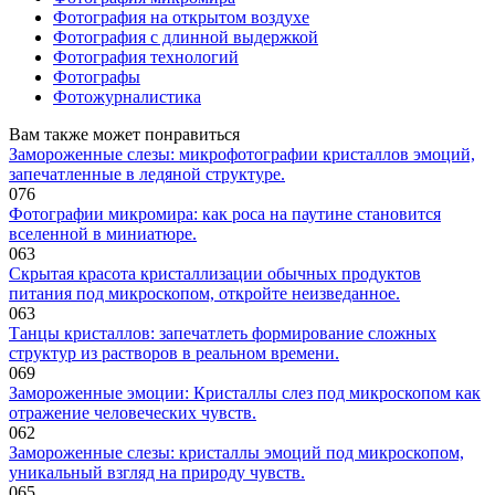
Фотография на открытом воздухе
Фотография с длинной выдержкой
Фотография технологий
Фотографы
Фотожурналистика
Вам также может понравиться
Замороженные слезы: микрофотографии кристаллов эмоций,
запечатленные в ледяной структуре.
0
76
Фотографии микромира: как роса на паутине становится
вселенной в миниатюре.
0
63
Скрытая красота кристаллизации обычных продуктов
питания под микроскопом, откройте неизведанное.
0
63
Танцы кристаллов: запечатлеть формирование сложных
структур из растворов в реальном времени.
0
69
Замороженные эмоции: Кристаллы слез под микроскопом как
отражение человеческих чувств.
0
62
Замороженные слезы: кристаллы эмоций под микроскопом,
уникальный взгляд на природу чувств.
0
65